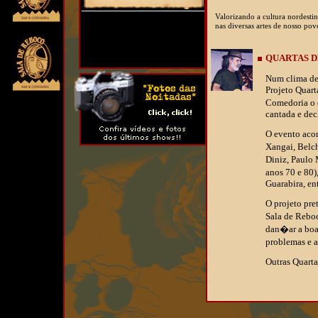
Valorizando a cultura nordesti
nas diversas artes de nosso pov
QUARTAS DE
Num clima de 
Rua Gregorio Junior, 264, Cordeiro,
Recife, Pernambuco, Fone: 81-
Projeto Quart
3228.7052
Comedoria o 
cantada e de
O evento aco
Xangai, Belch
Diniz, Paulo 
anos 70 e 80)
Guarabira, en
O projeto pre
Sala de Reboc
dan�ar a boa 
problemas e a
Outras Quart