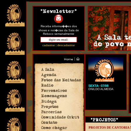
Receba informa��es dos
shows e not�cias da Sala de
Reboco semanalmente
cadastrar
|
descadastrar
SEXTA- 07/08
ONILDO ALMEIDA
PROJETOS DE CANTORIA 